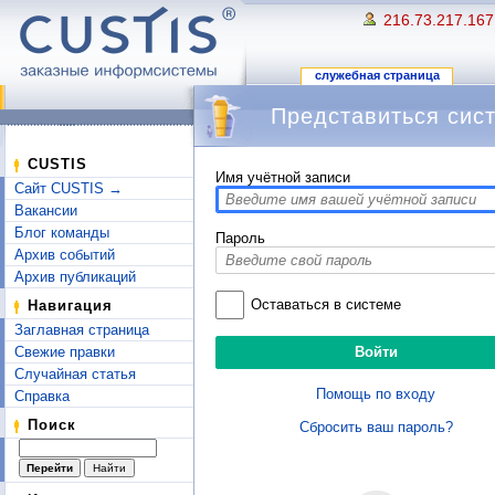
216.73.217.167
служебная страница
Представиться сис
Перейти к:
навигация
,
поиск
CUSTIS
Имя учётной записи
Сайт CUSTIS →
Вакансии
Блог команды
Пароль
Архив событий
Архив публикаций
Оставаться в системе
Навигация
Заглавная страница
Свежие правки
Случайная статья
Помощь по входу
Справка
Поиск
Сбросить ваш пароль?