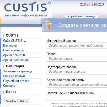
216.73.216.213
служебная страница
Создать учётную за
Перейти к:
навигация
,
поиск
CUSTIS
Сайт CUSTIS →
Имя учётной записи
Вакансии
Блог команды
Пароль
Архив событий
Архив публикаций
Навигация
Подтвердите пароль
Заглавная страница
Свежие правки
Адрес электронной почты
Случайная статья
Справка
Поиск
Настоящее имя (необязательно)
Вводить настоящее имя необязательно. Если 
заполните его, оно может быть использовано 