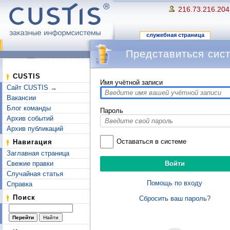
216.73.216.204
служебная страница
Представиться сис
Перейти к:
навигация
,
поиск
CUSTIS
Имя учётной записи
Сайт CUSTIS →
Вакансии
Блог команды
Пароль
Архив событий
Архив публикаций
Оставаться в системе
Навигация
Заглавная страница
Свежие правки
Случайная статья
Помощь по входу
Справка
Поиск
Сбросить ваш пароль?