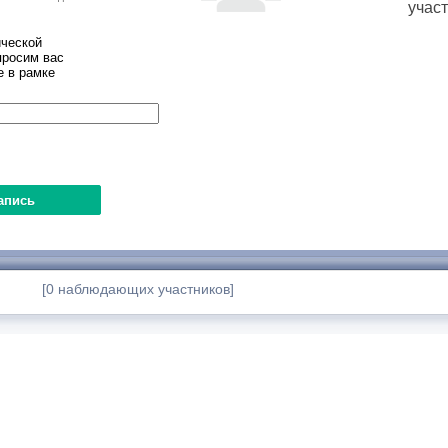
учас
ческой
просим вас
е в рамке
[0 наблюдающих участников]