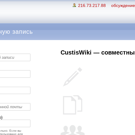
216.73.217.88
обсуждение 
ную запись
CustisWiki — совместный
о)
льно. Если вы
спользовано для