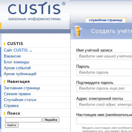
служебная страница
Создать учёт
Перейти к:
навигация
,
поиск
CUSTIS
Сайт CUSTIS →
Имя учётной записи
Вакансии
Блог команды
Пароль
Архив событий
Архив публикаций
Навигация
Подтвердите пароль
Заглавная страница
Свежие правки
Адрес электронной почты
Случайная статья
Справка
Поиск
Настоящее имя (необязательн
Вводить настоящее имя необязате
заполните его, оно может быть и