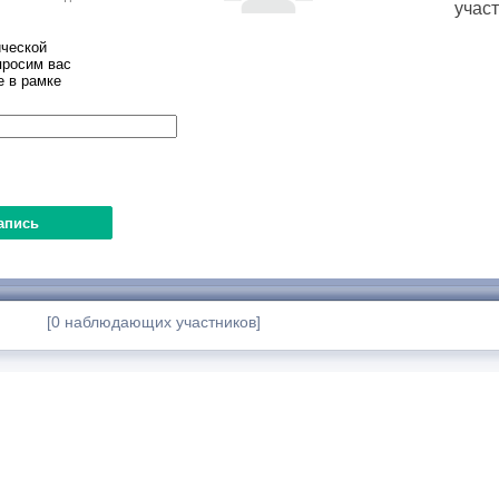
учас
ческой
просим вас
е в рамке
[0 наблюдающих участников]