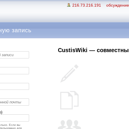
216.73.216.191
обсуждение 
ную запись
CustisWiki — совместный
о)
льно. Если вы
спользовано для