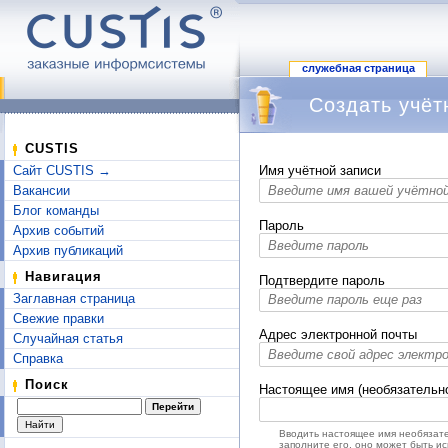
служебная страница
Создать учёт
Перейти к:
навигация
,
поиск
CUSTIS
Сайт CUSTIS →
Имя учётной записи
Вакансии
Блог команды
Пароль
Архив событий
Архив публикаций
Навигация
Подтвердите пароль
Заглавная страница
Свежие правки
Адрес электронной почты
Случайная статья
Справка
Поиск
Настоящее имя (необязательн
Вводить настоящее имя необязате
заполните его, оно может быть и