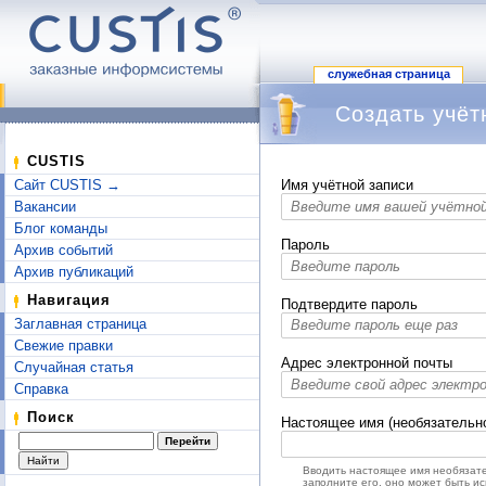
служебная страница
Создать учёт
Перейти к:
навигация
,
поиск
CUSTIS
Сайт CUSTIS →
Имя учётной записи
Вакансии
Блог команды
Пароль
Архив событий
Архив публикаций
Навигация
Подтвердите пароль
Заглавная страница
Свежие правки
Адрес электронной почты
Случайная статья
Справка
Поиск
Настоящее имя (необязательн
Вводить настоящее имя необязате
заполните его, оно может быть и