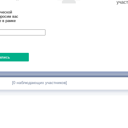
учас
ческой
просим вас
е в рамке
[0 наблюдающих участников]