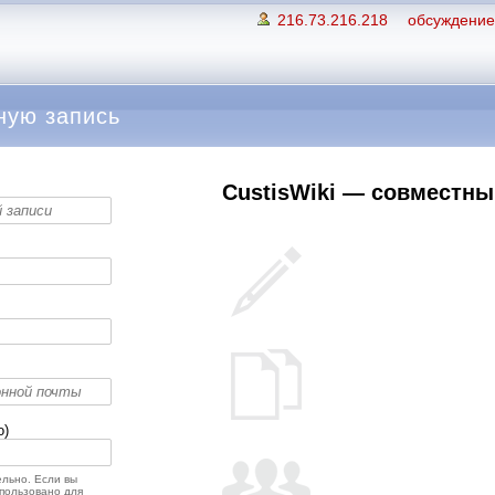
216.73.216.218
обсуждение 
ную запись
CustisWiki — совместный
о)
льно. Если вы
спользовано для