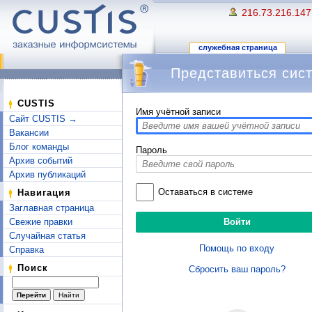
216.73.216.147
служебная страница
Представиться сис
Перейти к:
навигация
,
поиск
CUSTIS
Имя учётной записи
Сайт CUSTIS →
Вакансии
Блог команды
Пароль
Архив событий
Архив публикаций
Оставаться в системе
Навигация
Заглавная страница
Свежие правки
Случайная статья
Помощь по входу
Справка
Поиск
Сбросить ваш пароль?