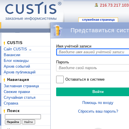
216.73.217.103
служебная страница
Представиться сис
Перейти к:
навигация
,
поиск
CUSTIS
Имя учётной записи
Сайт CUSTIS →
Вакансии
Блог команды
Пароль
Архив событий
Архив публикаций
Оставаться в системе
Навигация
Заглавная страница
Свежие правки
Случайная статья
Помощь по входу
Справка
Поиск
Сбросить ваш пароль?