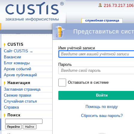
216.73.217.106
служебная страница
Представиться сис
Перейти к:
навигация
,
поиск
CUSTIS
Имя учётной записи
Сайт CUSTIS →
Вакансии
Блог команды
Пароль
Архив событий
Архив публикаций
Оставаться в системе
Навигация
Заглавная страница
Свежие правки
Случайная статья
Помощь по входу
Справка
Поиск
Сбросить ваш пароль?