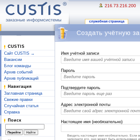
216.73.216.200
служебная страница
Создать учётную за
Перейти к:
навигация
,
поиск
CUSTIS
Сайт CUSTIS →
Имя учётной записи
Вакансии
Блог команды
Пароль
Архив событий
Архив публикаций
Навигация
Подтвердите пароль
Заглавная страница
Свежие правки
Адрес электронной почты
Случайная статья
Справка
Поиск
Настоящее имя (необязательно)
Вводить настоящее имя необязательно. Если 
заполните его, оно может быть использовано 