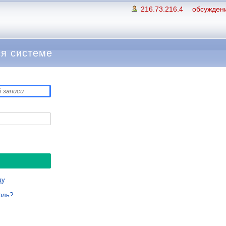
216.73.216.4
обсуждени
я системе
ду
оль?