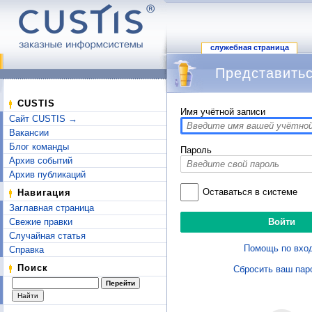
служебная страница
Представитьс
Перейти к:
навигация
,
поиск
CUSTIS
Имя учётной записи
Сайт CUSTIS →
Вакансии
Блог команды
Пароль
Архив событий
Архив публикаций
Оставаться в системе
Навигация
Заглавная страница
Свежие правки
Случайная статья
Помощь по вхо
Справка
Поиск
Сбросить ваш пар