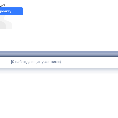
си?
роекту
[0 наблюдающих участников]