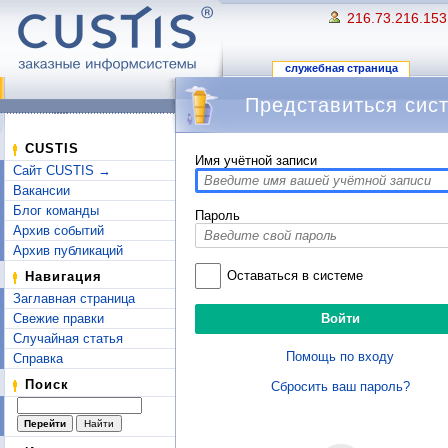
216.73.216.153
служебная страница
Представиться сис
Перейти к:
навигация
,
поиск
CUSTIS
Имя учётной записи
Сайт CUSTIS →
Вакансии
Блог команды
Пароль
Архив событий
Архив публикаций
Оставаться в системе
Навигация
Заглавная страница
Свежие правки
Случайная статья
Помощь по входу
Справка
Поиск
Сбросить ваш пароль?