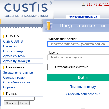
216.73.217.11
служебная страница
Представиться сис
Перейти к:
навигация
,
поиск
CUSTIS
Имя учётной записи
Сайт CUSTIS →
Вакансии
Блог команды
Пароль
Архив событий
Архив публикаций
Оставаться в системе
Навигация
Заглавная страница
Свежие правки
Случайная статья
Помощь по входу
Справка
Поиск
Сбросить ваш пароль?