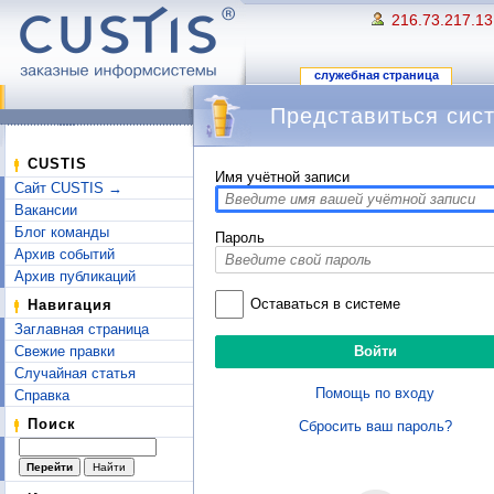
216.73.217.13
служебная страница
Представиться сис
Перейти к:
навигация
,
поиск
CUSTIS
Имя учётной записи
Сайт CUSTIS →
Вакансии
Блог команды
Пароль
Архив событий
Архив публикаций
Оставаться в системе
Навигация
Заглавная страница
Свежие правки
Случайная статья
Помощь по входу
Справка
Поиск
Сбросить ваш пароль?