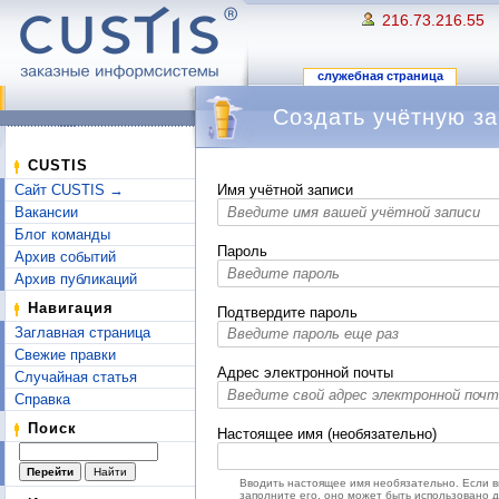
216.73.216.55
служебная страница
Создать учётную за
Перейти к:
навигация
,
поиск
CUSTIS
Сайт CUSTIS →
Имя учётной записи
Вакансии
Блог команды
Пароль
Архив событий
Архив публикаций
Навигация
Подтвердите пароль
Заглавная страница
Свежие правки
Адрес электронной почты
Случайная статья
Справка
Поиск
Настоящее имя (необязательно)
Вводить настоящее имя необязательно. Если 
заполните его, оно может быть использовано 