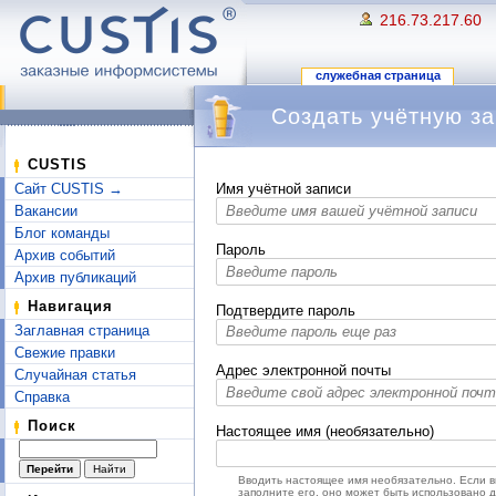
216.73.217.60
служебная страница
Создать учётную за
Перейти к:
навигация
,
поиск
CUSTIS
Сайт CUSTIS →
Имя учётной записи
Вакансии
Блог команды
Пароль
Архив событий
Архив публикаций
Навигация
Подтвердите пароль
Заглавная страница
Свежие правки
Адрес электронной почты
Случайная статья
Справка
Поиск
Настоящее имя (необязательно)
Вводить настоящее имя необязательно. Если 
заполните его, оно может быть использовано 