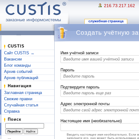
216.73.217.162
служебная страница
Создать учётную за
Перейти к:
навигация
,
поиск
CUSTIS
Сайт CUSTIS →
Имя учётной записи
Вакансии
Блог команды
Пароль
Архив событий
Архив публикаций
Навигация
Подтвердите пароль
Заглавная страница
Свежие правки
Адрес электронной почты
Случайная статья
Справка
Поиск
Настоящее имя (необязательно)
Вводить настоящее имя необязательно. Если 
заполните его, оно может быть использовано 