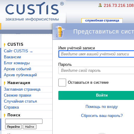
216.73.216.108
служебная страница
Представиться сис
Перейти к:
навигация
,
поиск
CUSTIS
Имя учётной записи
Сайт CUSTIS →
Вакансии
Блог команды
Пароль
Архив событий
Архив публикаций
Оставаться в системе
Навигация
Заглавная страница
Свежие правки
Случайная статья
Помощь по входу
Справка
Поиск
Сбросить ваш пароль?