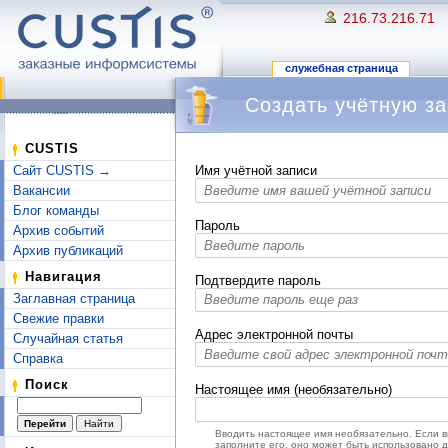
216.73.216.71
служебная страница
Создать учётную за
Перейти к:
навигация
,
поиск
CUSTIS
Сайт CUSTIS →
Имя учётной записи
Вакансии
Блог команды
Пароль
Архив событий
Архив публикаций
Навигация
Подтвердите пароль
Заглавная страница
Свежие правки
Адрес электронной почты
Случайная статья
Справка
Поиск
Настоящее имя (необязательно)
Вводить настоящее имя необязательно. Если 
заполните его, оно может быть использовано 