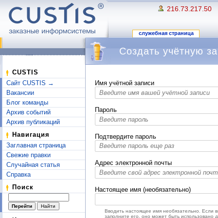
216.73.217.50
служебная страница
Создать учётную за
Перейти к:
навигация
,
поиск
CUSTIS
Сайт CUSTIS →
Имя учётной записи
Вакансии
Блог команды
Пароль
Архив событий
Архив публикаций
Навигация
Подтвердите пароль
Заглавная страница
Свежие правки
Адрес электронной почты
Случайная статья
Справка
Поиск
Настоящее имя (необязательно)
Вводить настоящее имя необязательно. Если 
заполните его, оно может быть использовано 