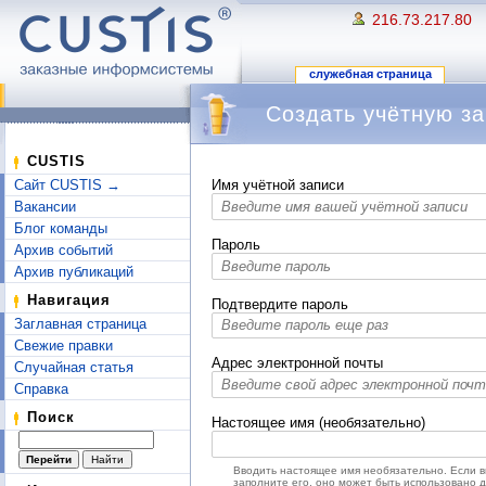
216.73.217.80
служебная страница
Создать учётную за
Перейти к:
навигация
,
поиск
CUSTIS
Сайт CUSTIS →
Имя учётной записи
Вакансии
Блог команды
Пароль
Архив событий
Архив публикаций
Навигация
Подтвердите пароль
Заглавная страница
Свежие правки
Адрес электронной почты
Случайная статья
Справка
Поиск
Настоящее имя (необязательно)
Вводить настоящее имя необязательно. Если 
заполните его, оно может быть использовано 