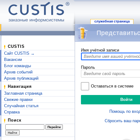
служебная страница
Представитьс
Перейти к:
навигация
,
поиск
CUSTIS
Имя учётной записи
Сайт CUSTIS →
Вакансии
Блог команды
Пароль
Архив событий
Архив публикаций
Оставаться в системе
Навигация
Заглавная страница
Свежие правки
Случайная статья
Помощь по вхо
Справка
Поиск
Сбросить ваш пар