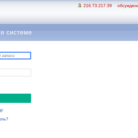
216.73.217.39
обсуждени
я системе
ду
оль?