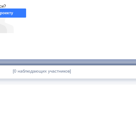
си?
роекту
[0 наблюдающих участников]