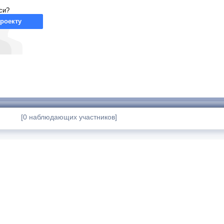
си?
роекту
[0 наблюдающих участников]