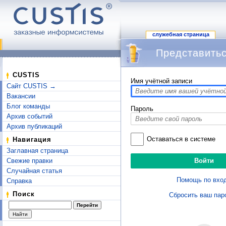
служебная страница
Представитьс
Перейти к:
навигация
,
поиск
CUSTIS
Имя учётной записи
Сайт CUSTIS →
Вакансии
Блог команды
Пароль
Архив событий
Архив публикаций
Оставаться в системе
Навигация
Заглавная страница
Свежие правки
Случайная статья
Помощь по вхо
Справка
Поиск
Сбросить ваш пар