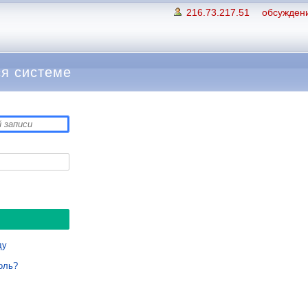
216.73.217.51
обсуждени
я системе
ду
оль?