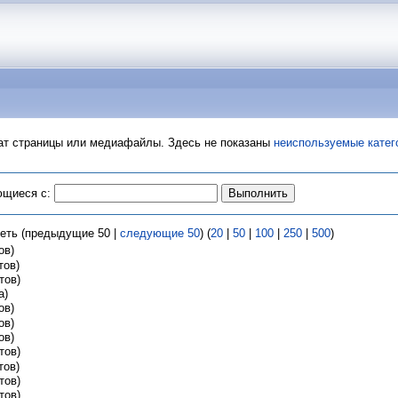
т страницы или медиафайлы. Здесь не показаны
неиспользуемые катег
ющиеся с:
реть (предыдущие 50 |
следующие 50
) (
20
|
50
|
100
|
250
|
500
)
тов)
ктов)
ктов)
а)
тов)
тов)
тов)
ктов)
ктов)
ктов)
ктов)