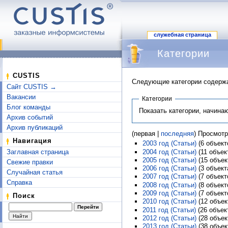
служебная страница
Категории
Перейти к:
навигация
,
поиск
CUSTIS
Следующие категории содержа
Сайт CUSTIS →
Вакансии
Категории
Блог команды
Показать категории, начина
Архив событий
Архив публикаций
(первая |
последняя
) Просмот
Навигация
2003 год (Статьи)
‏‎ (6 объек
2004 год (Статьи)
‏‎ (11 объе
Заглавная страница
2005 год (Статьи)
‏‎ (15 объе
Свежие правки
2006 год (Статьи)
‏‎ (3 объект
Случайная статья
2007 год (Статьи)
‏‎ (7 объек
Справка
2008 год (Статьи)
‏‎ (8 объек
2009 год (Статьи)
‏‎ (7 объек
Поиск
2010 год (Статьи)
‏‎ (12 объе
2011 год (Статьи)
‏‎ (26 объе
2012 год (Статьи)
‏‎ (28 объе
2013 год (Статьи)
‏‎ (38 объе