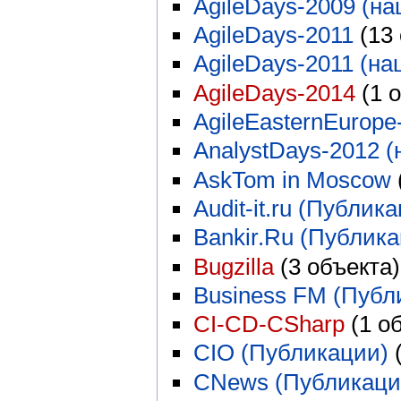
AgileDays-2009 (на
AgileDays-2011
‏‎ (1
AgileDays-2011 (на
AgileDays-2014
‏‎ (1
AgileEasternEurope
AnalystDays-2012 (
AskTom in Moscow
‏
Audit-it.ru (Публик
Bankir.Ru (Публик
Bugzilla
‏‎ (3 объекта)
Business FM (Публ
CI-CD-CSharp
‏‎ (1 
CIO (Публикации)
‏
CNews (Публикаци