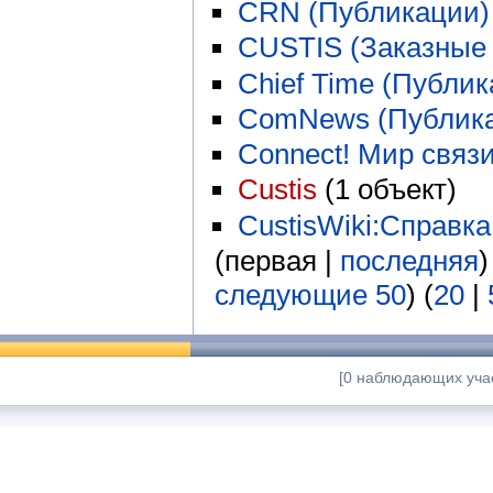
CRN (Публикации)
CUSTIS (Заказны
Chief Time (Публик
ComNews (Публик
Connect! Мир связ
Custis
‏‎ (1 объект)
CustisWiki:Справка
(первая |
последняя
)
следующие 50
) (
20
|
[0 наблюдающих учас