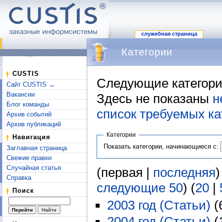
служебная страница
Категории
Перейти к:
навигация
,
поиск
CUSTIS
Следующие категори
Сайт CUSTIS →
Вакансии
Здесь не показаны
н
Блог команды
список требуемых ка
Архив событий
Архив публикаций
Категории
Навигация
Показать категории, начинающиеся с:
Заглавная страница
Свежие правки
Случайная статья
(первая |
последняя
)
Справка
следующие 50
) (
20
|
Поиск
2003 год (Статьи)
‏‎
2004 год (Статьи)
‏‎