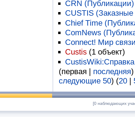
CRN (Публикации)
CUSTIS (Заказны
Chief Time (Публик
ComNews (Публик
Connect! Мир связ
Custis
‏‎ (1 объект)
CustisWiki:Справка
(первая |
последняя
)
следующие 50
) (
20
|
[0 наблюдающих учас