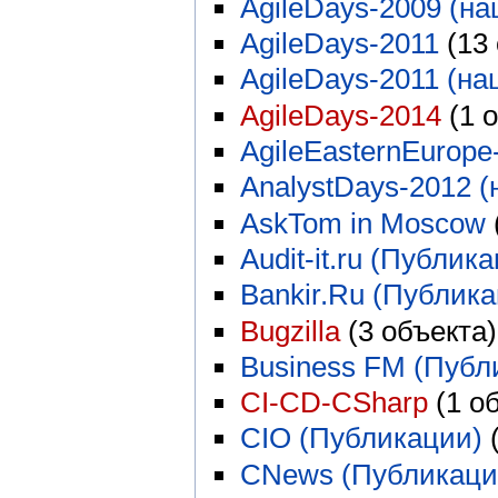
AgileDays-2009 (на
AgileDays-2011
‏‎ (1
AgileDays-2011 (на
AgileDays-2014
‏‎ (1
AgileEasternEurope
AnalystDays-2012 (
AskTom in Moscow
‏
Audit-it.ru (Публик
Bankir.Ru (Публик
Bugzilla
‏‎ (3 объекта)
Business FM (Публ
CI-CD-CSharp
‏‎ (1 
CIO (Публикации)
‏
CNews (Публикаци