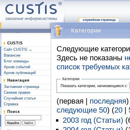
служебная страница
Категории
Перейти к:
навигация
,
поиск
CUSTIS
Следующие категори
Сайт CUSTIS →
Вакансии
Здесь не показаны
н
Блог команды
список требуемых ка
Архив событий
Архив публикаций
Категории
Навигация
Показать категории, начинающиеся с:
Заглавная страница
Свежие правки
Случайная статья
(первая |
последняя
)
Справка
следующие 50
) (
20
|
Поиск
2003 год (Статьи)
‏‎
2004 год (Статьи)
‏‎