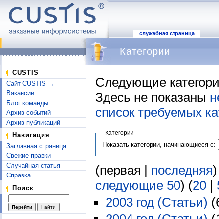
служебная страница
Категории
Перейти к:
навигация
,
поиск
CUSTIS
Следующие категори
Сайт CUSTIS →
Вакансии
Здесь не показаны
н
Блог команды
список требуемых ка
Архив событий
Архив публикаций
Категории
Навигация
Показать категории, начинающиеся с:
Заглавная страница
Свежие правки
Случайная статья
(первая |
последняя
)
Справка
следующие 50
) (
20
|
Поиск
2003 год (Статьи)
‏‎
2004 год (Статьи)
‏‎