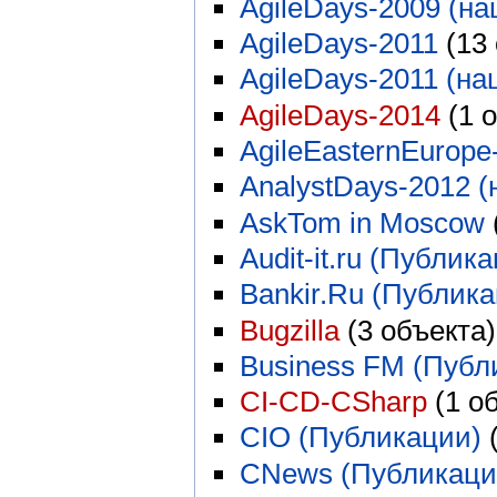
AgileDays-2009 (на
AgileDays-2011
‏‎ (1
AgileDays-2011 (на
AgileDays-2014
‏‎ (1
AgileEasternEurope
AnalystDays-2012 (
AskTom in Moscow
‏
Audit-it.ru (Публик
Bankir.Ru (Публик
Bugzilla
‏‎ (3 объекта)
Business FM (Публ
CI-CD-CSharp
‏‎ (1 
CIO (Публикации)
‏
CNews (Публикаци