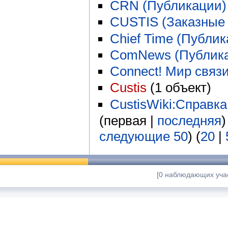
CRN (Публикации)
CUSTIS (Заказны
Chief Time (Публик
ComNews (Публик
Connect! Мир связ
Custis
‏‎ (1 объект)
CustisWiki:Справка
(первая |
последняя
)
следующие 50
) (
20
|
[0 наблюдающих учас