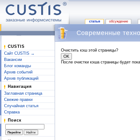
статья
обсуждение
Современные техно
Перейти к:
навигация
,
поиск
CUSTIS
Очистить кэш этой страницы?
Сайт CUSTIS →
Вакансии
После очистки кэша страницы будет пока
Блог команды
Архив событий
Архив публикаций
Навигация
Заглавная страница
Свежие правки
Случайная статья
Справка
Поиск