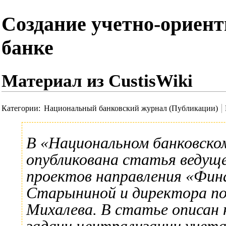
Создание учетно-ориен
банке
Материал из CustisWiki
Категории
:
Национальный банковский журнал (Публикации)
В
«Национальном банковско
опубликована
статья
ведуще
проектов направления «Фи
Старыниной
и директора п
Михалева
. В статье описан