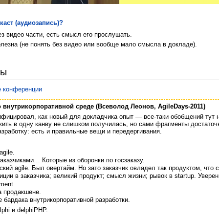
каст (аудиозапись)?
ез видео части, есть смысл его прослушать.
лезна (не понять без видео или вообще мало смысла в докладе).
вы
е конференции
 внутрикорпоративной среде (Всеволод Леонов, AgileDays-2011)
ифицировал, как новый для докладчика опыт — все-таки обобщений тут 
жить в одну канву не слишком получилась, но сами фрагменты достаточн
зработку: есть и правильные вещи и передергивания.
gile.
заказчиками… Которые из оборонки по госзаказу.
кий agile. Был овертайм. Но зато заказчик овладел так продуктом, что 
тиции в заказчика; великий продукт; смысл жизни; рывок в startup. Увере
ment.
а продакшене.
ие бардака внутрикорпоративной разработки.
phi и delphiPHP.