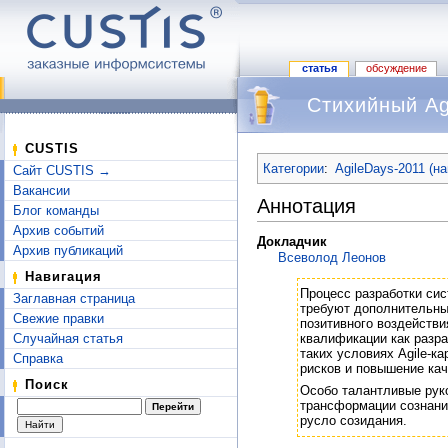
статья
обсуждение
Стихийный Ag
Перейти к:
навигация
,
поиск
CUSTIS
Категории
:
AgileDays-2011 (н
Сайт CUSTIS →
Вакансии
Аннотация
Блог команды
Архив событий
Докладчик
Архив публикаций
Всеволод Леонов
Навигация
Процесс разработки сис
Заглавная страница
требуют дополнительны
Свежие правки
позитивного воздействи
Случайная статья
квалификации как разра
таких условиях Agile-к
Справка
рисков и повышение кач
Поиск
Особо талантливые руко
трансформации сознания
русло созидания.