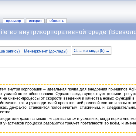
просмотр
история
обновить
ile во внутрикорпоративной среде (Всеволо
Ссылки сюда (5) →
аша запись)
Менеджмент (доклады)
тем внутри корпорации – идеальная почва для внедрения принципов Agil
х усилий по их обоснованию. Однако всегда существует дефицит ресурс
я на бизнес-процессы от скорости введения и качества новых функций в
ботчиков, так и руководителей проектов, чей ролевой состав и зоны от
аркас, де-факто, становится половинчатым, стихийным, и, следовательн
ества.
водители даже начинают «партизанить» в условиях, когда верхи «не могу
 участников процесса разработки требует поэтапности во всём, и именн