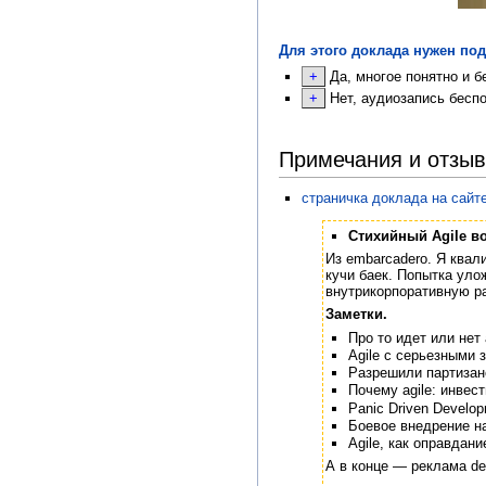
Для этого доклада нужен под
Да, многое понятно и б
Нет, аудиозапись беспо
Примечания и отзы
страничка доклада на сайт
Стихийный Agile во
Из embarcadero. Я квал
кучи баек. Попытка уло
внутрикорпоративную ра
Заметки.
Про то идет или нет a
Agile с серьезными 
Разрешили партизанс
Почему agile: инвес
Panic Driven Develop
Боевое внедрение н
Agile, как оправдан
А в конце — реклама del