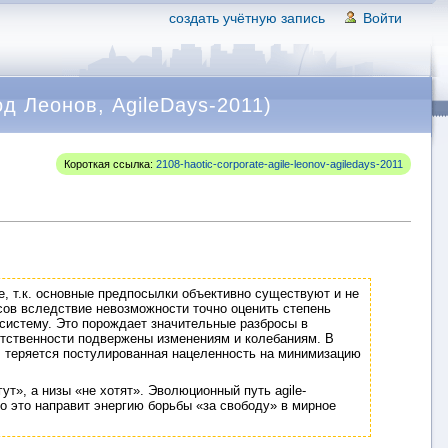
создать учётную запись
Войти
д Леонов, AgileDays-2011)
Короткая ссылка:
2108-haotic-corporate-agile-leonov-agiledays-2011
e, т.к. основные предпосылки объективно существуют и не
ов вследствие невозможности точно оценить степень
 систему. Это порождает значительные разбросы в
ветственности подвержены изменениям и колебаниям. В
о, теряется постулированная нацеленность на минимизацию
т», а низы «не хотят». Эволюционный путь agile-
о это направит энергию борьбы «за свободу» в мирное