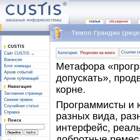
статья
обсуждение
Темпл Грандин (реце
Перейти к:
навигация
,
поиск
CUSTIS
Ссылки с
Категория
:
Рецензии на книги
Сайт CUSTIS →
Вакансии
Метафора «прогр
Блог команды
Архив событий
допускать», прод
Архив публикаций
корне.
Навигация
Заглавная страница
Свежие правки
Программисты и 
Случайная статья
Справка
разных вида, раз
Поиск
интерфейс, реаль
добротные ремесл