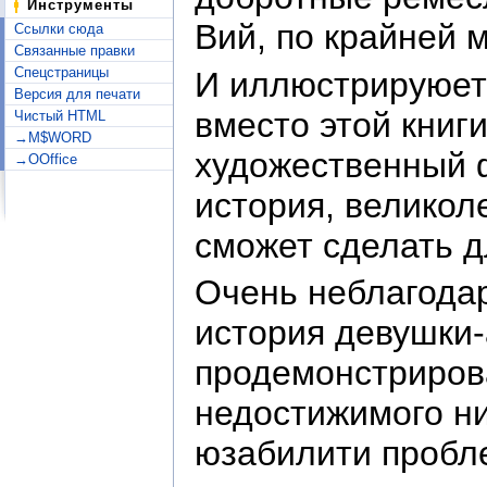
Инструменты
Вий, по крайней
Ссылки сюда
Связанные правки
Спецстраницы
И иллюстрируюет 
Версия для печати
вместо этой книг
Чистый HTML
→M$WORD
художественный 
→OOffice
история, великол
сможет сделать д
Очень неблагодар
история девушки-
продемонстриров
недостижимого н
юзабилити пробле