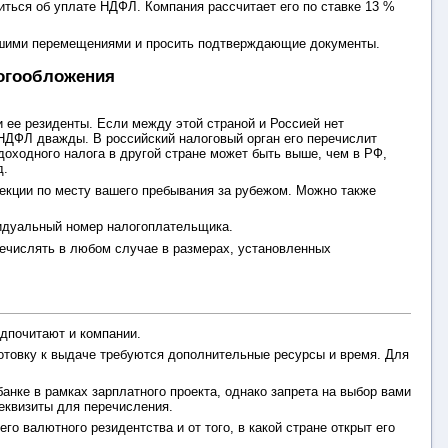
оиться об уплате НДФЛ. Компания рассчитает его по ставке 13 %
 вашими перемещениями и просить подтверждающие документы.
логообложения
и ее резиденты. Если между этой страной и Россией нет
 НДФЛ дважды. В российский налоговый орган его перечислит
оходного налога в другой стране может быть выше, чем в РФ,
д.
екции по месту вашего пребывания за рубежом. Можно также
ивидуальный номер налогоплательщика.
речислять в любом случае в размерах, установленных
дпочитают и компании.
готовку к выдаче требуются дополнительные ресурсы и время. Для
анке в рамках зарплатного проекта, однако запрета на выбор вами
реквизиты для перечисления.
о валютного резидентства и от того, в какой стране открыт его