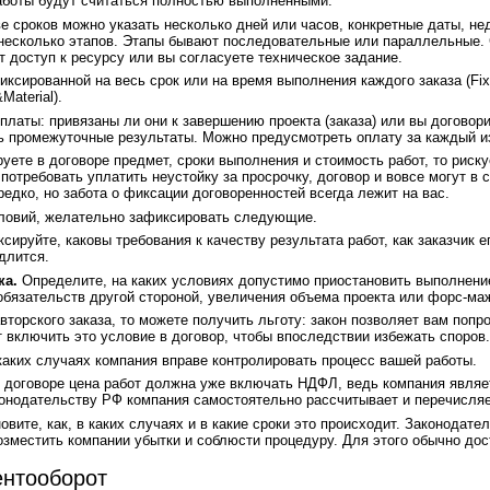
работы будут считаться полностью выполненными.
е сроков можно указать несколько дней или часов, конкретные даты, не
 несколько этапов. Этапы бывают последовательные или параллельные. 
т доступ к ресурсу или вы согласуете техническое задание.
ксированной на весь срок или на время выполнения каждого заказа (Fi
Material).
оплаты: привязаны ли они к завершению проекта (заказа) или вы договор
сть промежуточные результаты. Можно предусмотреть оплату за каждый и
уете в договоре предмет, сроки выполнения и стоимость работ, то риск
 потребовать уплатить неустойку за просрочку, договор и вовсе могут в
редко, но забота о фиксации договоренностей всегда лежит на вас.
ловий, желательно зафиксировать следующие.
сируйте, каковы требования к качеству результата работ, как заказчик е
длится.
ка.
Определите, на каких условиях допустимо приостановить выполнени
бязательств другой стороной, увеличения объема проекта или форс-ма
торского заказа, то можете получить льготу: закон позволяет вам попр
т включить это условие в договор, чтобы впоследствии избежать споров.
 каких случаях компания вправе контролировать процесс вашей работы.
в договоре цена работ должна уже включать НДФЛ, ведь компания являе
аконодательству РФ компания самостоятельно рассчитывает и перечисля
овите, как, в каких случаях и в какие сроки это происходит. Законодат
возместить компании убытки и соблюсти процедуру. Для этого обычно дос
нтооборот