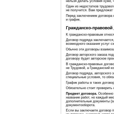
нельзя делать условия хуже, 
Один из недостатков трудового
не получится. Вам предложат 
Перед заключением договора н
и график.
Гражданско-правовой 
К гражданско-правовым относя
Договор подряда заключается,
возмездного оказания услуг сх
Обычно эти договоры взаимоза
Договор авторского заказа по
договору будет авторское про
В гражданско-правовых догово
не Трудовой, а Гражданский к
Договор подряда, авторского 
специальные условия, то обяза
График работы в таких догово
Обязательно стоит проверить
Предмет договора.
Особенно 
название работ, но каждый ме
дополнительные документы (за
документооборота.
Если вы заключаете договор п