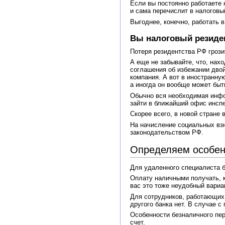
Если вы постоянно работаете 
и сама перечислит в налоговы
Выгоднее, конечно, работать 
Вы налоговый резиден
Потеря резидентства РФ грозит
А еще не забывайте, что, нах
соглашения об избежании двой
компания. А вот в иностранну
а иногда он вообще может бы
Обычно вся необходимая инфо
зайти в ближайший офис инспе
Скорее всего, в новой стране
На начисление социальных взн
законодательством РФ.
Определяем особен
Для удаленного специалиста 
Оплату наличными получать, к
вас это тоже неудобный вариан
Для сотрудников, работающих 
другого банка нет. В случае 
Особенности безналичного пер
счет.