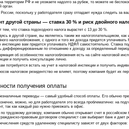
на территории РФ и не уезжаете надолго за рубеж, то можете не беспок
й орган.
в России, поскольку у работодателя сразу отпадает нужда следить за
т другой страны — ставка 30 % и риск двойного на
 тем, что ставка подоходного налога вырастет с 13 до 30 %.
одясь в другой стране, вы являетесь таким же налогоплательщиком, как 
ного налогообложения, с одного и того же дохода придется уплачивать
ю инспекцию вам придется уплачивать НДФЛ самостоятельно. Ставка под
ть дифференцированным по отношению к доходу за определенный перио
рмация об особенностях налогообложения есть на сайте налоговой инсп
кции и получить консультацию лично.
 вам потребуется встать на учет в налоговой инспекции и получить инд
осов налоговое резидентство не влияет, поэтому компания будет их пе
ности получения оплаты
безналичные переводы — самый удобный способ оплаты. Его обычно пре
онечно, можно, но для работодателя это всегда проблематично: на под
т, так как каждый раз нужно приезжать в офис.
по трудовому договору, компания обычно открывает счет в российском б
с гражданско-правовым договором специалист сам выбирает банк и дает 
ечисления средств удаленному специалисту зависят от двух факторов: ег