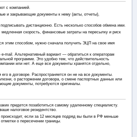
рот с компанией.
ые и закрывающие документы к нему (акты, отчеты),
подписывать дистанционно. Есть несколько способов обмена ими.
: медленная скорость, финансовые затраты на пересылку и риск
я этим способом, нужно сначала получить ЭЦП на свое имя
 e-mail. Альтернативный вариант — обратиться к операторам
альной программе. Это удобно тем, что действительность
омпании или нет. А еще все документы хранятся отдельно,
его в договоре. Распространяется он не на все документы.
олезни, о расторжении договора, о смене паспортных данных или
вающие документы, потребуются оригиналы.
каких придется позаботиться самому удаленному специалисту.
 ваше налоговое резидентство.
о происходит, если за 12 месяцев подряд вы были в РФ меньше
отметки о пересечении границы.