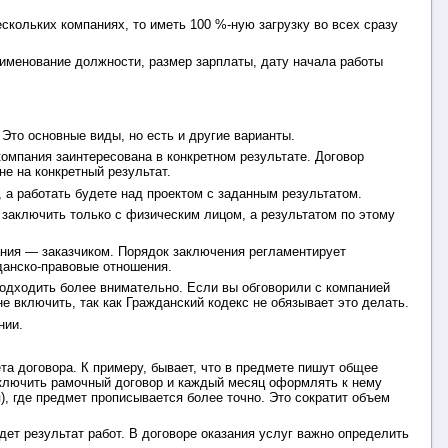
ескольких компаниях, то иметь 100 %-ную загрузку во всех сразу
аименование должности, размер зарплаты, дату начала работы
 Это основные виды, но есть и другие варианты.
омпания заинтересована в конкретном результате. Договор
не на конкретный результат.
 а работать будете над проектом с заданным результатом.
о заключить только с физическим лицом, а результатом по этому
ания — заказчиком. Порядок заключения регламентирует
данско-правовые отношения.
 подходить более внимательно. Если вы обговорили с компанией
е включить, так как Гражданский кодекс не обязывает это делать.
нии.
та договора. К примеру, бывает, что в предмете пишут общее
аключить рамочный договор и каждый месяц оформлять к нему
, где предмет прописывается более точно. Это сократит объем
дет результат работ. В договоре оказания услуг важно определить