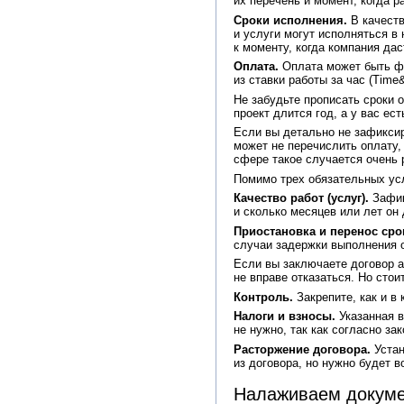
их перечень и момент, когда 
Сроки исполнения.
В качеств
и услуги могут исполняться в
к моменту, когда компания дас
Оплата.
Оплата может быть фи
из ставки работы за час (Time&
Не забудьте прописать сроки 
проект длится год, а у вас е
Если вы детально не зафиксир
может не перечислить оплату,
сфере такое случается очень 
Помимо трех обязательных ус
Качество работ (услуг).
Зафик
и сколько месяцев или лет он 
Приостановка и перенос сро
случаи задержки выполнения о
Если вы заключаете договор ав
не вправе отказаться. Но стои
Контроль.
Закрепите, как и в
Налоги и взносы.
Указанная 
не нужно, так как согласно з
Расторжение договора.
Устан
из договора, но нужно будет 
Налаживаем докуме