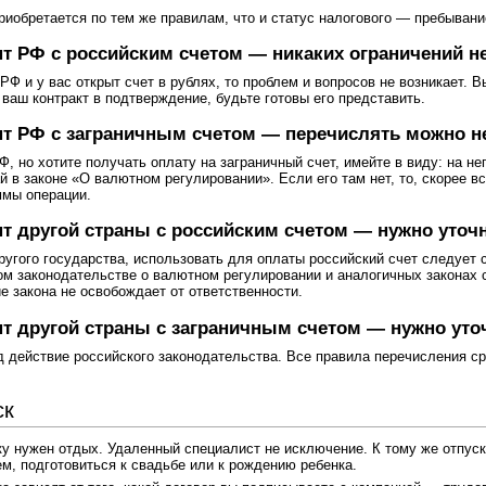
риобретается по тем же правилам, что и статус налогового — пребывание
 РФ с российским счетом — никаких ограничений н
 РФ и у вас открыт счет в рублях, то проблем и вопросов не возникает.
 ваш контракт в подтверждение, будьте готовы его представить.
т РФ с заграничным счетом — перечислять можно н
, но хотите получать оплату на заграничный счет, имейте в виду: на н
й в законе «О валютном регулировании». Если его там нет, то, скорее вс
ммы операции.
 другой страны с российским счетом — нужно уточ
угого государства, использовать для оплаты российский счет следует с
ом законодательстве о валютном регулировании и аналогичных законах с
е закона не освобождает от ответственности.
т другой страны с заграничным счетом — нужно уто
д действие российского законодательства. Все правила перечисления ср
ск
нужен отдых. Удаленный специалист не исключение. К тому же отпуск и
м, подготовиться к свадьбе или к рождению ребенка.