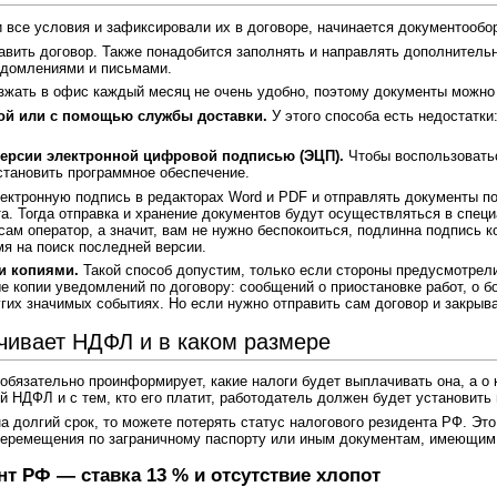
и все условия и зафиксировали их в договоре, начинается документообо
авить договор. Также понадобится заполнять и направлять дополнительн
едомлениями и письмами.
зжать в офис каждый месяц не очень удобно, поэтому документы можно 
ой или с помощью службы доставки.
У этого способа есть недостатки
ерсии электронной цифровой подписью (ЭЦП).
Чтобы воспользоватьс
становить программное обеспечение.
ектронную подпись в редакторах Word и PDF и отправлять документы по
а. Тогда отправка и хранение документов будут осуществляться в специ
ам оператор, а значит, вам не нужно беспокоиться, подлинна подпись к
мя на поиск последней версии.
и копиями.
Такой способ допустим, только если стороны предусмотрели 
 копии уведомлений по договору: сообщений о приостановке работ, о б
угих значимых событиях. Но если нужно отправить сам договор и закры
чивает НДФЛ и в каком размере
бязательно проинформирует, какие налоги будет выплачивать она, а о 
й НДФЛ и с тем, кто его платит, работодатель должен будет установить
на долгий срок, то можете потерять статус налогового резидента РФ. Эт
перемещения по заграничному паспорту или иным документам, имеющим 
т РФ — ставка 13 % и отсутствие хлопот