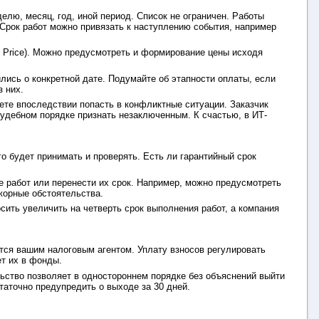
делю, месяц, год, иной период. Список не ограничен. Работы
Срок работ можно привязать к наступлению события, например
x Price). Можно предусмотреть и формирование цены исходя
ились о конкретной дате. Подумайте об этапности оплаты, если
з них.
уете впоследствии попасть в конфликтные ситуации. Заказчик
 судебном порядке признать незаключенным. К счастью, в ИТ-
го будет принимать и проверять. Есть ли гарантийный срок
е работ или перенести их срок. Например, можно предусмотреть
жорные обстоятельства.
осить увеличить на четверть срок выполнения работ, а компания
тся вашим налоговым агентом. Уплату взносов регулировать
ет их в фонды.
ельство позволяет в одностороннем порядке без объяснений выйти
таточно предупредить о выходе за 30 дней.