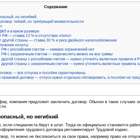
Содержание
опасный, но негибкий
оговор: гибкий, но требующий внимательности
от
ДФЛ и в каком размере
 РФ — ставка 13 % и отсутствие хлопот
 другой страны — ставка 30 % и риск двойного налогообложения
лучения оплаты
РФ с российским счетом — никаких ограничений нет
 РФ с заграничным счетом — перечислять можно не все суммы
другой страны с российским счетом — нужно уточнять валютные правила в Р
другой страны с заграничным счетом — нужно уточнять валютные правила з
оговор — все отпуска и пособия гарантированы
-правовой договор — отпуск нужно отдельно обговаривать, а пособия не пр
фер, компания предложит заключить договор. Обычно в таких случаях 
сти.
зопасный, но негибкий
, если специалиста берут в штат. Тогда он официально становится раб
 оформления трудового договора регламентирует Трудовой кодекс.
овор, то можно не беспокоиться за свои права, например право на отпу