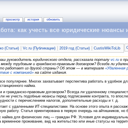
просмотр
история
обновить
бота: как учесть все юридические нюансы 
ко (Статьи)
Vc.ru (Публикации)
2019 год (Статьи)
CustisWikiToLib
 наш руководитель юридического отдела, рассказала порталу
vc.ru
о пр
 между трудовым и гражданско-правовым договором? Всегда ли удале
 кто работает из другой страны? Об этом — в материале
«Удаленная 
твие с компанией»
на сайте издания.
все популярнее. Многих захватывает перспектива работать в удобное дл
истанционного найма.
 и гражданско-правовым договором? Всегда ли удаленному специалисту 
сли не учесть подобные нюансы перед подписанием контракта, то впосл
рудности с перечислением налогов, дополнительные расходы и т. д.
тает с удаленными ИТ-специалистами. На основе этого опыта я расскаж
ную работу. Статья ориентирована в первую очередь на айтишников, но б
х найма для физических лиц — граждан РФ. Условия для индивидуальны
 временное проживание, вид на жительство или иные статусы на террит