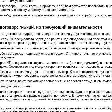
чем в нем установлено.
 договора — негибкость. К примеру, если вам захочется поработать в н
частичную ставку и работу по совместительству.
е забудьте проверить основные положения: реквизиты работодателя, н
договор: гибкий, но требующий внимательности
тся договоры подряда, возмездного оказания услуг и авторского заказа.
 если ИТ-специалиста берут для работы над определенным проектом и к
ож с договором подряда, но в нем делается акцент на оказание услуг, а 
меняемы: ничего страшного, если вы заключили договор оказания услуг,
добен договорам подряда и оказания услуг. Отличие в том, что его можн
изведение.
рах ИТ-специалист выступает исполнителем (или подрядчиком), а комп
одекс. Соответственно, между сторонами возникают не трудовые, а граж
заказа или оказания услуг — это конструктор. К его составлению нужно
тельно нужно проверить, закреплены ли они в договоре. Их могут туда н
рах не указывают, поскольку специалист не является сотрудником компа
 следующие условия.
важно закрепить, как вы будете детализировать задачи в рамках предме
сяц устанавливают разные задания по проекту. В таком случае лучше з
казы, спецификации, дополнительные соглашения, технические задания)
одряда или авторского заказа, постарайтесь детально описать, каким бу