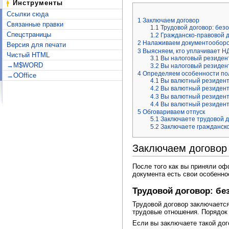
Инструменты
Ссылки сюда
1
Заключаем договор
Связанные правки
1.1
Трудовой договор: без
Спецстраницы
1.2
Гражданско-правовой д
2
Налаживаем документообор
Версия для печати
3
Выясняем, кто уплачивает Н
Чистый HTML
3.1
Вы налоговый резидент
→M$WORD
3.2
Вы налоговый резидент
4
Определяем особенности по
→OOffice
4.1
Вы валютный резидент 
4.2
Вы валютный резидент
4.3
Вы валютный резидент 
4.4
Вы валютный резидент 
5
Обговариваем отпуск
5.1
Заключаете трудовой д
5.2
Заключаете гражданско
Заключаем договор
После того как вы приняли оф
документа есть свои особенно
Трудовой договор: бе
Трудовой договор заключается
трудовые отношения. Порядок
Если вы заключаете такой дог