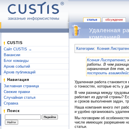
статья
обсуждение
Удаленная ра
компанией
Перейти к:
навигация
,
поиск
CUSTIS
Категории
:
Ксения Листратен
Сайт CUSTIS →
Вакансии
Ксения Листратенко
,
Блог команды
работы. В чем разница
Архив событий
ограничения для тех,
Архив публикаций
построить взаимодейс
Навигация
Удаленная работа становится 
Заглавная страница
о тонкостях, которые есть у д
Свежие правки
В чем разница между трудовым
работает из другой страны? Е
Случайная статья
и сроков выполнения задач, т
Справка
Наша компания много лет рабо
Поиск
и удобно организовать удален
Мы поговорим об особенностя
числе имеющих разрешение на
статьи.