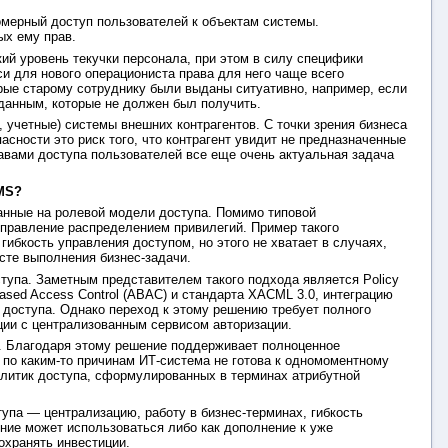
омерный доступ пользователей к объектам системы.
ых ему прав.
кий уровень текучки персонала, при этом в силу специфики
и для нового операциониста права для него чаще всего
орые старому сотруднику были выданы ситуативно, например, если
 данным, которые не должен был получить.
 учетные) системы внешних контрагентов. С точки зрения бизнеса
асности это риск того, что контрагент увидит не предназначенные
авами доступа пользователей все еще очень актуальная задача
MS?
ванные на ролевой модели доступа. Помимо типовой
правление распределением привилегий. Пример такого
ибкость управления доступом, но этого не хватает в случаях,
ксте выполнения бизнес-задачи.
тупа. Заметным представителем такого подхода является Policy
ased Access Control (ABAC) и стандарта XACML 3.0, интеграцию
 доступа. Однако переход к этому решению требует полного
ции с централизованным сервисом авторизации.
. Благодаря этому решение поддерживает полноценное
по каким-то причинам ИТ-система не готова к одномоментному
литик доступа, сформулированных в терминах атрибутной
па — централизацию, работу в бизнес-терминах, гибкость
ение может использоваться либо как дополнение к уже
охранять инвестиции.