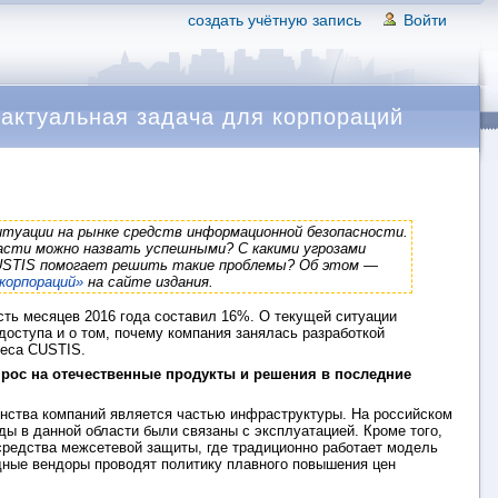
создать учётную запись
Войти
актуальная задача для корпораций
туации на рынке средств информационной безопасности.
асти можно назвать успешными? С какими угрозами
 CUSTIS помогает решить такие проблемы? Об этом —
корпораций»
на сайте издания.
сть месяцев 2016 года составил 16%. О текущей ситуации
оступа и о том, почему компания занялась разработкой
неса CUSTIS.
спрос на отечественные продукты и решения в последние
нства компаний является частью инфраструктуры. На российском
ды в данной области были связаны с эксплуатацией. Кроме того,
средства межсетевой защиты, где традиционно работает модель
адные вендоры проводят политику плавного повышения цен