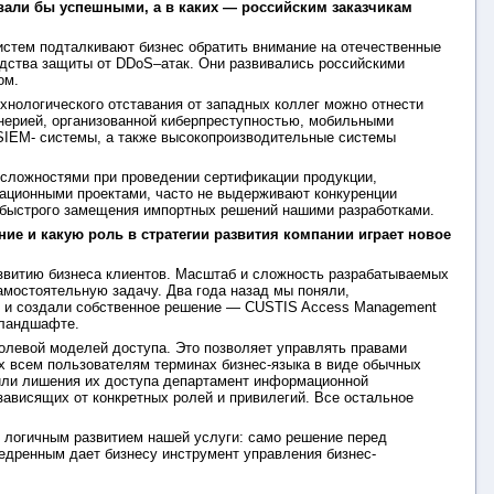
вали бы успешными, а в каких — российским заказчикам
стем подталкивают бизнес обратить внимание на отечественные
редства защиты от DDoS–атак. Они развивались российскими
ом.
хнологического отставания от западных коллег можно отнести
енерией, организованной киберпреступностью, мобильными
и SIEM- системы, а также высокопроизводительные системы
 сложностями при проведении сертификации продукции,
ационными проектами, часто не выдерживают конкуренции
 быстрого замещения импортных решений нашими разработками.
е и какую роль в стратегии развития компании играет новое
звитию бизнеса клиентов. Масштаб и сложность разрабатываемых
амостоятельную задачу. Два года назад мы поняли,
т, и создали собственное решение — CUSTIS Access Management
-ландшафте.
олевой моделей доступа. Это позволяет управлять правами
х всем пользователям терминах бизнес-языка в виде обычных
 или лишения их доступа департамент информационной
зависящих от конкретных ролей и привилегий. Все остальное
я логичным развитием нашей услуги: само решение перед
недренным дает бизнесу инструмент управления бизнес-