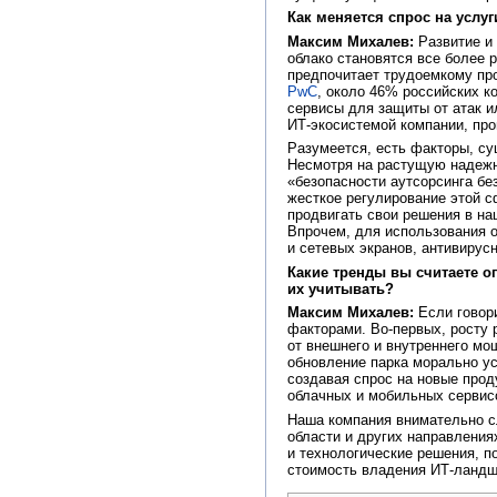
Как
меняется спрос на услу
Максим Михалев:
Развитие и 
облако становятся все более 
предпочитает трудоемкому пр
PwC
, около 46% российских к
сервисы для защиты от атак и
ИТ-экосистемой компании, про
Разумеется, есть факторы, с
Несмотря на растущую надежно
«безопасности аутсорсинга бе
жесткое регулирование этой 
продвигать свои решения в на
Впрочем, для использования 
и сетевых экранов, антивирус
Какие тренды вы
считаете 
их
учитывать?
Максим Михалев:
Если говори
факторами. Во-первых, росту 
от внешнего и внутреннего мо
обновление парка морально ус
создавая спрос на новые прод
облачных и мобильных сервис
Наша компания внимательно сл
области и других направления
и технологические решения, 
стоимость владения ИТ-ланд