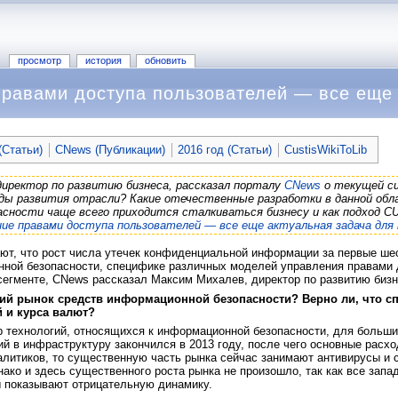
просмотр
история
обновить
равами доступа пользователей — все еще 
Статьи)
CNews (Публикации)
2016 год (Статьи)
CustisWikiToLib
директор по развитию бизнеса, рассказал порталу
CNews
о текущей си
ды развития отрасли? Какие отечественные разработки в данной обл
асности чаще всего приходится сталкиваться бизнесу и как подход
ие правами доступа пользователей — все еще актуальная задача для 
ют, что рост числа утечек конфиденциальной информации за первые ше
ной безопасности, специфике различных моделей управления правами д
сегменте, CNews рассказал Максим Михалев, директор по развитию биз
ский рынок средств информационной безопасности? Верно
ли, что 
 и курса валют?
 технологий, относящихся к информационной безопасности, для больши
ий в инфраструктуру закончился в 2013 году, после чего основные расхо
алитиков, то существенную часть рынка сейчас занимают антивирусы и 
ако и здесь существенного роста рынка не произошло, так как все зап
ы показывают отрицательную динамику.