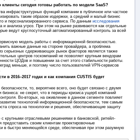
о клиенты сегодня готовы работать по модели SaaS?
тва инфраструктурных функций компании в публичное или частное
изировать таким образом издержки, а средний и малый бизнес
го и персонализированного сервиса. По данным
исследования
 и анализа угроз. При этом на рынке развиваются как отдельные
орые ведут круглосуточный автоматизированный контроль за всей
ервисную модель работы с информационной безопасностью.
анить важные данные на стороне провайдера, а проблема
м из серьезных сдерживающих рынок факторов является также
ительных центров госкомпаний не позволяет крупным вендорам
енности ЦОДов и повышении за счет этого стабильности работы.
еград меньше, и поэтому число пользователей VPN-сервисов
.
сти в
2016–2017 годах и
как компания CUSTIS будет
езопасности, то, вероятнее всего, оно будет связано с двумя
бизнеса: не секрет, что в периоды кризиса ущерб компаний
контроля. Во-вторых, на оживление в данном сегменте повлияет
 развитие технологий информационной безопасности, тем самым
роста спроса на технологии и решения, обеспечивающие защиту
е с крупными отраслевыми решениями в банковской, ритейл-
ся предоставить своим клиентам проектировочные
ки в быстро меняющейся среде, обеспечивая при этом разумную