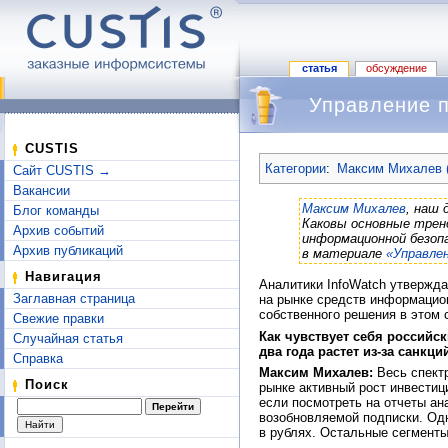
статья
обсуждение
Управление п
Перейти к:
навигация
,
поиск
CUSTIS
Категории
:
Максим Михалев (
Сайт CUSTIS →
Вакансии
Максим Михалев
, наш 
Блог команды
Каковы основные трен
Архив событий
информационной безоп
Архив публикаций
в материале
«Управлен
Навигация
Аналитики InfoWatch утвержда
Заглавная страница
на рынке средств информацион
собственного решения в этом 
Свежие правки
Как чувствует себя россий
Случайная статья
два
года растет из-за
санкций
Справка
Максим Михалев:
Весь спектр
Поиск
рынке активный рост инвестиц
если посмотреть на отчеты ан
возобновляемой подписки. Одн
в рублях. Остальные сегмент