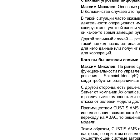
С какими угрозами информа
Максим Михалев:
Основные ри
В большинстве случаев это пр
В такой ситуации часто оказы
деятельности операционист им
копируются с учетной записи 
он какое-то время замещал ру
Другой типичный случай — рег
такой подход позволяет значит
для него данные или получит 
для корпораций.
Кого вы бы назвали своими 
Максим Михалев:
На рынке су
функциональности по управле
решения — Sailpoint Identity
когда требуется разграничива
С другой стороны, есть решен
Server от компании Axiomatic
с различными компонентами те
отказа от ролевой модели дос
Преимуществом CUSTIS AMS яв
использование возможностей 
переходу на ABAC, то решени
модели.
Таким образом, CUSTIS AMS п
настроек, но при этом позвол
существующей системе авториз