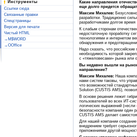
Инструменты
Какие направления отечест
еще долго придется обраща
Ссылки сюда
Максим Михалев:
Безусловно,
Связанные правки
разработки. Традиционно силь
Спецстраницы
разработчиками долгое время 
Версия для печати
К слабым сторонам отечествен
Чистый HTML
недостаточную проработку сег
технологиями и интернетом ве
→M$WORD
обнаружения и предотвращения
→OOffice
Надо сказать, что российски
необходимость которой закре
с «тяжеловесами» рынка или 
Вы недавно вышли на рынок 
направление?
Максим Михалев:
Наша компа
нами систем таковы, что упра
что возможностей стандартны
Solution (CUSTIS AMS), позв
В основе решения лежит гибр
пользователей во всех ИТ-сис
логических выражений («если 
безопасности компании один р
CUSTIS AМS делает самостоят
Для нашей компании создание 
внедрением требует серьезног
приложениями другой мощност