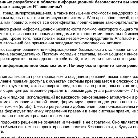
венных разработок в области информационной безопасности вы наз
ться к западным ИТ-решениям?
 тренд импортозамещения, а также повышение стоимости вендорских си
ными здесь остаются антивирусные системы, Web application firewall, с
и, как правило, имеют все сертификаты, предписанные законодательств
ного рынка информационной безопасности помимо некоторого общего те
мента, связанного с новыми трендами и технологиями: социальной инж
щей. Кроме того, пока практически невозможно представить Antifraud- 
 вторжений без применения западных технологических активов.
е поставщики решений по информационной безопасности сталкиваются со
плена законодательно. Поэтому молодые стартапы, занимающиеся иннов
ориентируются на западных потребителей, тем самым снижая потенциал
информационной безопасности. Почему было принято такое решени
ния занимается проектированием и созданием решений, помогающих ра
вление правами доступа к объектам системы превращается в сложную с
х инструментов, которые широко представлены на рынке, нам не хватае
оляющее централизованно управлять правами доступа в разнородном ИТ
идный подход, использующий возможности одновременно атрибутной и р
темах компании из одной точки, формулируя правила доступа в понятны
— то», «и (или)»). Вместо регулярного добавления прав пользователям
аз формирует политику управления правами в виде системы правил, не 
ельно в режиме реального времени.
подобного решения не означает изменений в ее стратегии. Оно являетс
о объема системного проектирования политик безопасности, а будучи в
и.