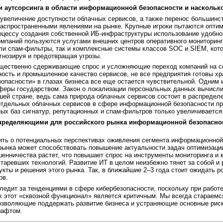
ги аутсорсинга в области информационной безопасности и наскольк
увеличение доступности облачных сервисов, а также перенос большинс
распространенными явлениями на рынке. Крупные игроки пытаются оптим
оцессу создания собственной ИБ-инфраструктуры использование удобно
омпаний пользуются услугами внешних центров оперативного мониторинга
ли спам-фильтры, так и комплексные системы классов SOC и SIEM, кот
гнозируя и предотвращая угрозы.
ущественно сдерживающие спрос и усложняющие переход компаний на с
сть и промышленное качество сервисов, не все предприятия готовы хр
зопасности» в глазах бизнеса все еще остается чувствительной. Одни
сферы государством. Закон о локализации персональных данных вычисл
шей стране, ведь сама природа облачных сервисов состоит в распредел
отдельных облачных сервисов в сфере информационной безопасности пр
ных баз сигнатур, репутационных и спам-фильтров только увеличивается
определяющими для
российского рынка информационной безопасно
ть о потенциальных перспективах оживления сегмента информационной б
рынка может способствовать повышение актуальности задач оптимизации 
шенничества растет, что повышает спрос на инструменты мониторинга и 
таревших технологий. Развитие ИТ в целом неизбежно тянет за собой и
укты и решения этого рынка. Так, в ближайшие 2–3 года стоит ожидать 
ов.
едит за тенденциями в сфере кибербезопасности, поскольку при работ
х этот «сквозной функционал» является критичным. Мы всегда стараем
позволяющие поддержать развитие бизнеса и устраняющие основные рис
шафтом.