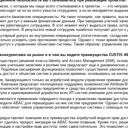
ционной безопасности вы сталкиваетесь при реализации проектов?
ски, с которым мы чаще всего сталкиваемся в проектах, — это неправ
оисходит не из-за злого умысла сотрудника, а из-за некорректно выданн
ваются банковские операционисты. На таких позициях, как правило, высо
еет доступ к важным финансовым данным. При заведении учетной запис
уже работающего сотрудника. В этот момент могут выдаться права, кот
ководителя. В результате новый сотрудник ошибочно получает доступ к
улярный допуск во внутренние операционные (логистические, складские,
ельно ускорить срок протекания процессов. Однако с точки зрения безоп
доступ к управлению объектами системы. Таким образом, управление пр
конкурентами на
рынке и
в
чем
вы
видите преимущества CUSTIS
A
ществуют решения класса Identity and Access Management (IAM), осно
нию учетными записями и ролями они предлагают еще и динамическое у
IQ. Подобные расширения функционала позволяют существенно увеличить г
ть доступ к объектам систем в реальном времени, основываясь на конте
ия, базирующиеся только на атрибутной модели управления правами дос
s. Компания предлагает полноценную поддержку возможностей Attribute-B
хнической архитектуры предприятия и средства управления политиками
тупа и единовременной доработки всех ИТ-систем компании для интегра
ляется применение гибридного похода к управлению правами доступа
модели ABAC для перешедших на нее систем предприятия. Однако если 
е обеспечит гибкое управление ролевой моделью системы с помощью по
редоставляет компании все преимущества атрибутной модели прав досту
яет сделать процесс миграции на ABAC более плавным. Кроме того, реш
ации и настройки прав доступа, либо самостоятельно. Это позволяет с