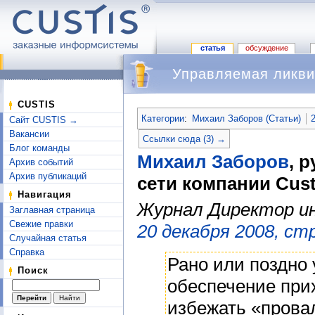
статья
обсуждение
Управляемая ликв
Перейти к:
навигация
,
поиск
CUSTIS
Категории
:
Михаил Заборов (Статьи)
Сайт CUSTIS →
Вакансии
Ссылки сюда (3) →
Блог команды
Михаил Заборов
, 
Архив событий
Архив публикаций
сети компании Cus
Навигация
Журнал Директор и
Заглавная страница
Свежие правки
20 декабря 2008, стр
Случайная статья
Справка
Рано или поздно
Поиск
обеспечение прих
избежать «прова