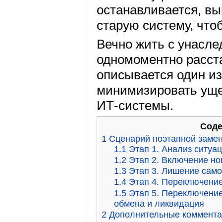
останавливается, в
старую систему, что
Вечно жить с унасле
одномоментно расст
описывается один и
минимизировать уще
ИТ-системы.
Соде
1
Сценарий поэтапной заме
1.1
Этап 1. Анализ ситуа
1.2
Этап 2. Включение но
1.3
Этап 3. Лишение само
1.4
Этап 4. Переключени
1.5
Этап 5. Переключени
обмена и ликвидация
2
Дополнительные коммент