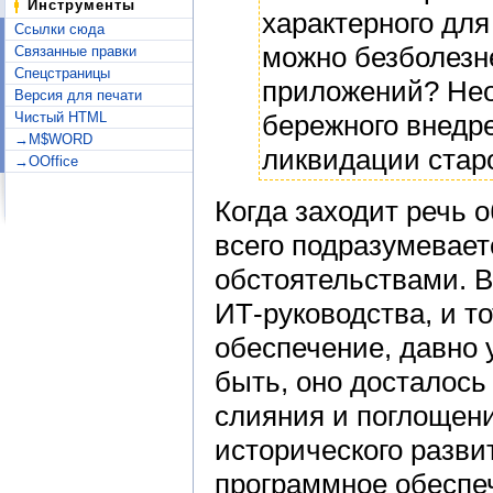
Инструменты
характерного дл
Ссылки сюда
можно безболезн
Связанные правки
Спецстраницы
приложений? Нео
Версия для печати
Чистый HTML
бережного внедр
→M$WORD
ликвидации стар
→OOffice
Когда заходит речь 
всего подразумевает
обстоятельствами. В
ИТ-руководства, и т
обеспечение, давно 
быть, оно досталось
слияния и поглощени
исторического разви
программное обеспе