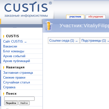
участник
обсуждение
Участник:VitaliyFili
Перейти к:
навигация
,
поиск
CUSTIS
Ссылки сюда (1) →
Подстраницы (1) 
Сайт CUSTIS →
Вакансии
Блог команды
Архив событий
Архив публикаций
Навигация
Заглавная страница
Свежие правки
Случайная статья
Справка
Поиск