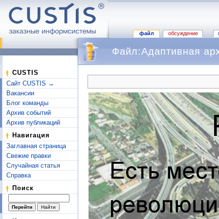
файл
обсуждение
Файл:Адаптивная арх
Перейти к:
навигация
,
поиск
CUSTIS
Сайт CUSTIS →
Вакансии
Блог команды
Архив событий
Архив публикаций
Навигация
Заглавная страница
Свежие правки
Случайная статья
Справка
Поиск