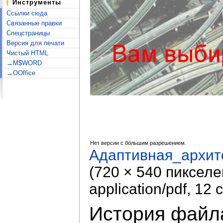
Инструменты
Ссылки сюда
Связанные правки
Спецстраницы
Версия для печати
Чистый HTML
→M$WORD
→OOffice
Нет версии с бо́льшим разрешением.
Адаптивная_архит
(720 × 540 пикселе
application/pdf
, 12 
История файл