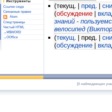
Инструменты
(текущ. |
пред.
|
сн
Ссылки сюда
Связанные правки
(
обсуждение
|
вкла
Atom
знаний - пользуе
Спецстраницы
Чистый HTML
велосипед (Виктор
→M$WORD
(
текущ.
| пред. |
сн
→OOffice
(
обсуждение
|
вкла
[0 наблюдающих учас