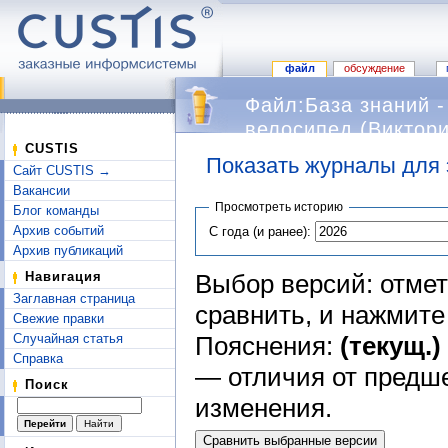
файл
обсуждение
Файл:База знаний 
велосипед (Виктор
CUSTIS
изменений
Показать журналы для 
Сайт CUSTIS →
Перейти к:
навигация
,
поиск
Вакансии
Просмотреть историю
Блог команды
Архив событий
С года (и ранее):
Архив публикаций
Выбор версий: отмет
Навигация
Заглавная страница
сравнить, и нажмит
Свежие правки
Пояснения:
(текущ.)
Случайная статья
Справка
— отличия от предш
Поиск
изменения.