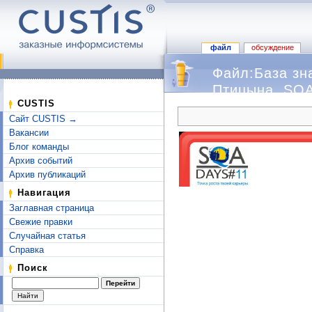
файл
обсуждение
Файл:База зн
Птицына, SQA
Перейти к:
навигация
,
поиск
CUSTIS
Сайт CUSTIS →
Вакансии
Блог команды
Архив событий
Архив публикаций
Навигация
Заглавная страница
Свежие правки
Случайная статья
Справка
Поиск