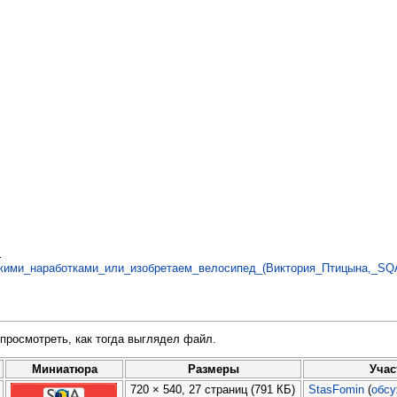
.
жими_наработками_или_изобретаем_велосипед_(Виктория_Птицына,_SQA
просмотреть, как тогда выглядел файл.
Миниатюра
Размеры
Учас
720 × 540, 27 страниц
(791 КБ)
StasFomin
(
обс