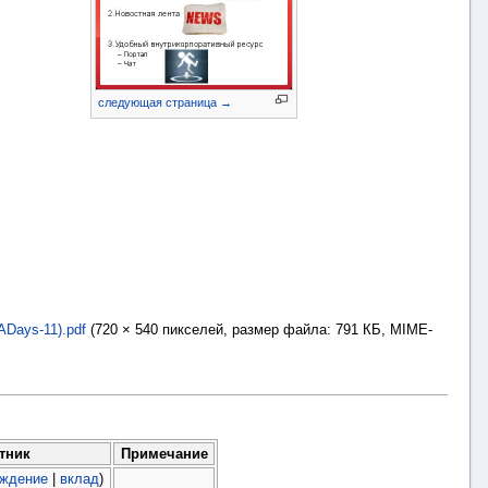
следующая страница →
Days-11).pdf
‎
(720 × 540 пикселей, размер файла: 791 КБ, MIME-
тник
Примечание
уждение
|
вклад
)