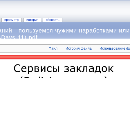
просмотр
история
обновить
аний - пользуемся чужими наработками или
Days-11).pdf
Файл
История файла
Использование ф