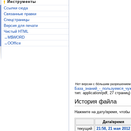
Инструменты
Ссылки сюда
Связанные правки
Спецстраницы
Версия для печати
Чистый HTML
→M$WORD
→OOffice
Нет версии с бо́льшим разрешением
База_знаний_-_пользуемся_чу
тип:
application/pdf
, 27 страниц)
История файла
Нажмите на дату/время, чтобы 
Дата/время
текущий
21:58, 21 мая 2012