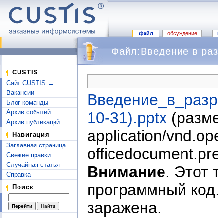
файл
обсуждение
Файл:Введение в раз
Перейти к:
навигация
,
поиск
CUSTIS
Сайт CUSTIS →
Вакансии
Введение_в_разр
Блог команды
Архив событий
10-31).pptx
‎
(разм
Архив публикаций
application/vnd.o
Навигация
Заглавная страница
officedocument.pre
Свежие правки
Случайная статья
Внимание
. Этот
Справка
программный код.
Поиск
заражена.