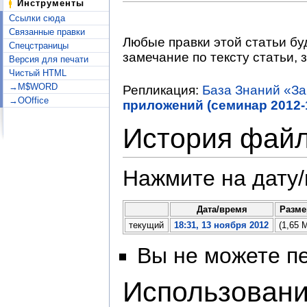
Инструменты
Ссылки сюда
Связанные правки
Любые правки этой статьи бу
Спецстраницы
замечание по тексту статьи, 
Версия для печати
Чистый HTML
→M$WORD
Репликация:
База Знаний «З
→OOffice
приложений (семинар 2012-1
История фай
Нажмите на дату/
Дата/время
Разм
текущий
18:31, 13 ноября 2012
(1,65 
Вы не можете пе
Использован