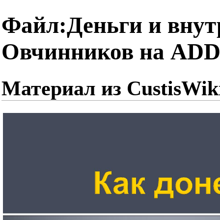
Файл:Деньги и внут
Овчинников на ADD-
Материал из CustisWik