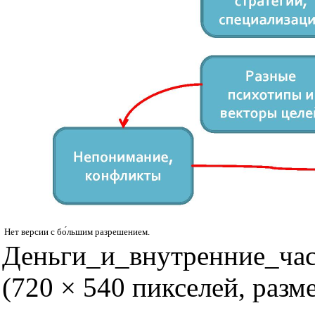
Нет версии с бо́льшим разрешением.
Деньги_и_внутренние_ча
(720 × 540 пикселей, раз