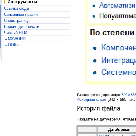
Инструменты
Ссылки сюда
Связанные правки
Спецстраницы
Версия для печати
Чистый HTML
→M$WORD
→OOffice
Размер при предпросмотре:
800 × 56
Исходный файл
‎
(842 × 595 пик
История файла
Нажмите на дату/время, чтобы 
Дата/время