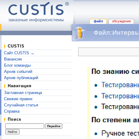
файл
обсуждение
Файл:Интервь
Перейти к:
навигация
,
поиск
CUSTIS
Сайт CUSTIS →
Вакансии
Блог команды
Архив событий
Архив публикаций
Навигация
Заглавная страница
Свежие правки
Случайная статья
Справка
Поиск