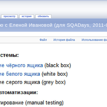
просмотр
история
обновить
ю с Еленой Ивановой (для SQADays, 2011-0
Файл
История файла
Использование ф