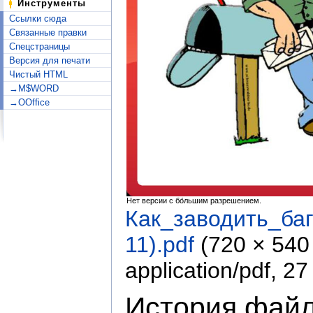
Инструменты
Ссылки сюда
Связанные правки
Спецстраницы
Версия для печати
Чистый HTML
→M$WORD
→OOffice
Нет версии с бо́льшим разрешением.
Как_заводить_ба
11).pdf
‎
(720 × 540
application/pdf
, 27
История фай