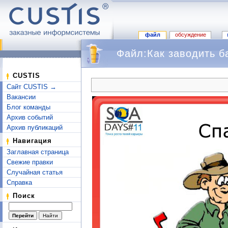
файл
обсуждение
Файл:Как заводить б
Перейти к:
навигация
,
поиск
CUSTIS
Сайт CUSTIS →
Вакансии
Блог команды
Архив событий
Архив публикаций
Навигация
Заглавная страница
Свежие правки
Случайная статья
Справка
Поиск