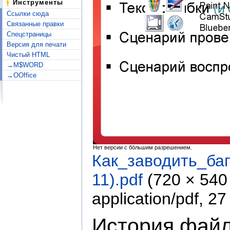
Инструменты
Ссылки сюда
Связанные правки
Спецстраницы
Версия для печати
Чистый HTML
→M$WORD
→OOffice
Нет версии с бо́льшим разрешением.
Как_заводить_ба
11).pdf
‎
(720 × 540
application/pdf
, 27
История фай