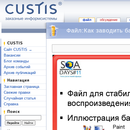
файл
обсуждение
Файл:Как заводить б
Перейти к:
навигация
,
поиск
CUSTIS
Сайт CUSTIS →
Вакансии
Блог команды
Архив событий
Архив публикаций
Навигация
Заглавная страница
Свежие правки
Случайная статья
Справка
Поиск