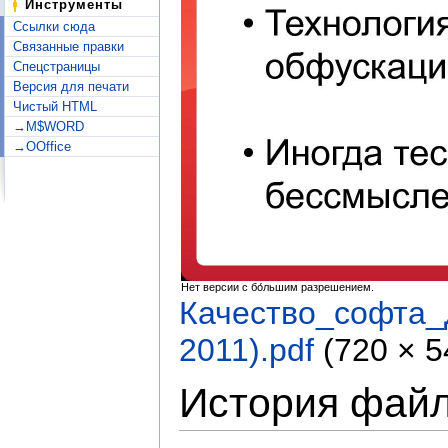
Инструменты
Ссылки сюда
Связанные правки
Спецстраницы
Версия для печати
Чистый HTML
→M$WORD
→OOffice
Нет версии с бо́льшим разрешением.
Качество_софта
2011).pdf
‎
(720 × 
История фай