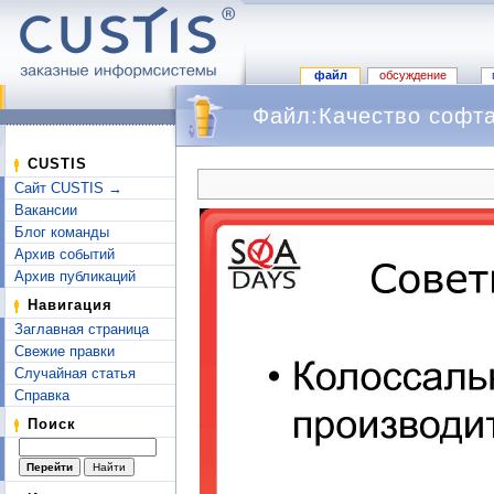
файл
обсуждение
Файл:Качество софта
Перейти к:
навигация
,
поиск
CUSTIS
Сайт CUSTIS →
Вакансии
Блог команды
Архив событий
Архив публикаций
Навигация
Заглавная страница
Свежие правки
Случайная статья
Справка
Поиск