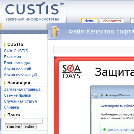
файл
обсуждение
Файл:Качество софта
Перейти к:
навигация
,
поиск
CUSTIS
Сайт CUSTIS →
Вакансии
Блог команды
Архив событий
Архив публикаций
Навигация
Заглавная страница
Свежие правки
Случайная статья
Справка
Поиск