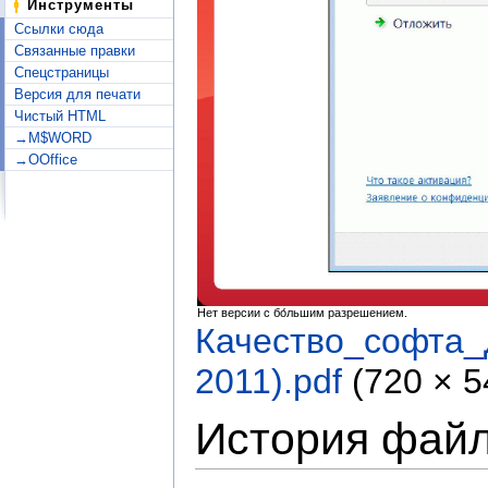
Инструменты
Ссылки сюда
Связанные правки
Спецстраницы
Версия для печати
Чистый HTML
→M$WORD
→OOffice
Нет версии с бо́льшим разрешением.
Качество_софта
2011).pdf
‎
(720 × 
История фай