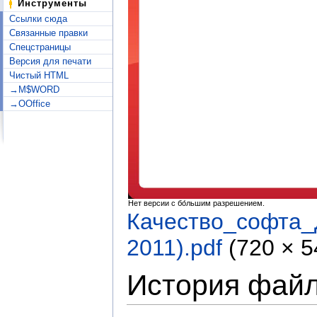
Инструменты
Ссылки сюда
Связанные правки
Спецстраницы
Версия для печати
Чистый HTML
→M$WORD
→OOffice
Нет версии с бо́льшим разрешением.
Качество_софта
2011).pdf
‎
(720 × 
История фай