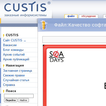
файл
обсуждение
Файл:Качество софта
Перейти к:
навигация
,
поиск
CUSTIS
Сайт CUSTIS →
Вакансии
Блог команды
Архив событий
Архив публикаций
Навигация
Заглавная страница
Свежие правки
Случайная статья
Справка
Поиск