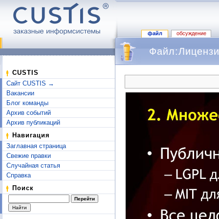
файл
обсуждение
Файл:Лицензи
Перейти к:
навигация
,
поиск
CUSTIS
Сайт CUSTIS →
Вакансии
Блог команды
Архив событий
Архив публикаций
Навигация
Заглавная страница
Свежие правки
Случайная статья
Справка
Поиск