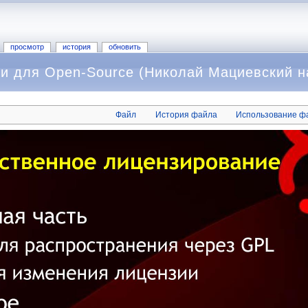
просмотр
история
обновить
и для Open-Source (Николай Мациевский н
Файл
История файла
Использование ф