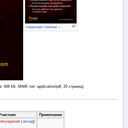
следующая страница →
а: 408 КБ, MIME-тип:
application/pdf
, 20 страниц)
Участник
Примечание
обсуждение
|
вклад
)