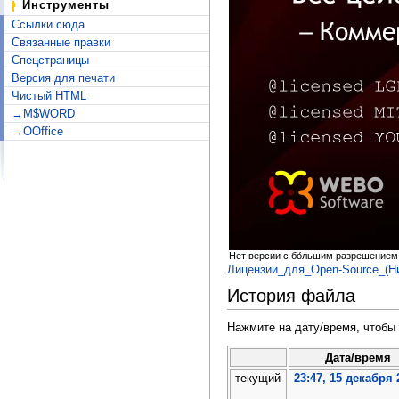
Инструменты
Ссылки сюда
Связанные правки
Спецстраницы
Версия для печати
Чистый HTML
→M$WORD
→OOffice
Нет версии с бо́льшим разрешением
Лицензии_для_Open-Source_(Н
История файла
Нажмите на дату/время, чтобы 
Дата/время
текущий
23:47, 15 декабря 