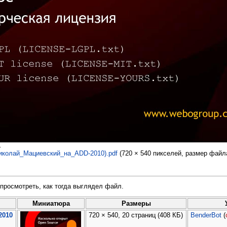
.
иколай_Мациевский_на_ADD-2010).pdf
‎
(720 × 540 пикселей, размер файл
просмотреть, как тогда выглядел файл.
Миниатюра
Размеры
2010
720 × 540, 20 страниц
(408 КБ)
BenderBot
(