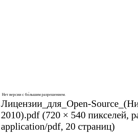
Нет версии с бо́льшим разрешением.
Лицензии_для_Open-Source_(Н
2010).pdf
‎
(720 × 540 пикселей, 
application/pdf
, 20 страниц)