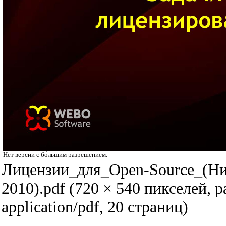
Нет версии с бо́льшим разрешением.
Лицензии_для_Open-Source_(Н
2010).pdf
‎
(720 × 540 пикселей, 
application/pdf
, 20 страниц)